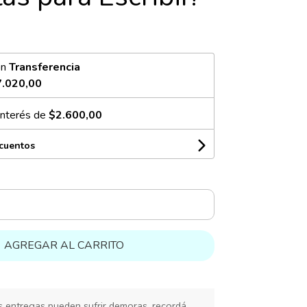
on
Transferencia
.020,00
interés de
$2.600,00
scuentos
AGREGAR AL CARRITO
s entregas pueden sufrir demoras, recordá