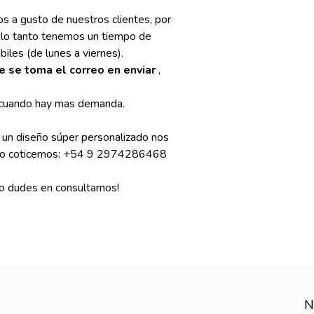
os a gusto de nuestros clientes, por
r lo tanto tenemos un tiempo de
iles (de lunes a viernes).
ue se toma el correo en enviar
,
s cuando hay mas demanda.
s un diseño súper personalizado nos
e lo coticemos: +54 9 2974286468
o dudes en consultarnos!
N