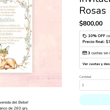
Rosas
$800,00
10% OFF
c
Precio final:
$
3
cuotas sin 
Ver cuotas y de
Cantidad
nvenida del Bebe!
anco de 260 grs.